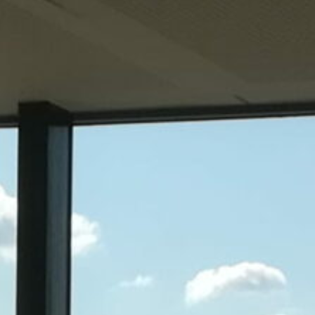
urban development
monumenten
industrie
NIEUWS
JOBS
CONTACT
NEDERLANDS
English
Français
Tiếng Việt