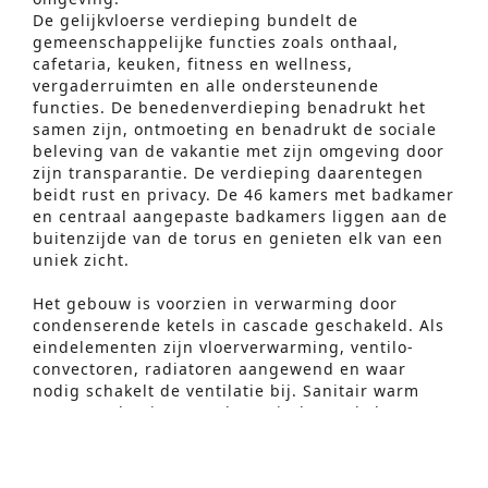
De gelijkvloerse verdieping bundelt de
gemeenschappelijke functies zoals onthaal,
cafetaria, keuken, fitness en wellness,
vergaderruimten en alle ondersteunende
functies. De benedenverdieping benadrukt het
samen zijn, ontmoeting en benadrukt de sociale
beleving van de vakantie met zijn omgeving door
zijn transparantie. De verdieping daarentegen
beidt rust en privacy. De 46 kamers met badkamer
en centraal aangepaste badkamers liggen aan de
buitenzijde van de torus en genieten elk van een
uniek zicht.
Het gebouw is voorzien in verwarming door
Geavanceerd Zoeken
condenserende ketels in cascade geschakeld. Als
eindelementen zijn vloerverwarming, ventilo-
S
convectoren, radiatoren aangewend en waar
e
nodig schakelt de ventilatie bij. Sanitair warm
water productie gevoed vanuit de stookplaats
a
voorziet douches, wastafels en keuken van het
r
nodige warm water.
Enkel de benodigde lokalen zoals burelen,
c