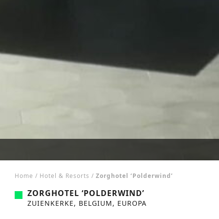
Home
/
Hotel & Resorts
/
Zorghotel ‘Polderwind’
ZORGHOTEL ‘POLDERWIND’
ZUIENKERKE, BELGIUM, EUROPA