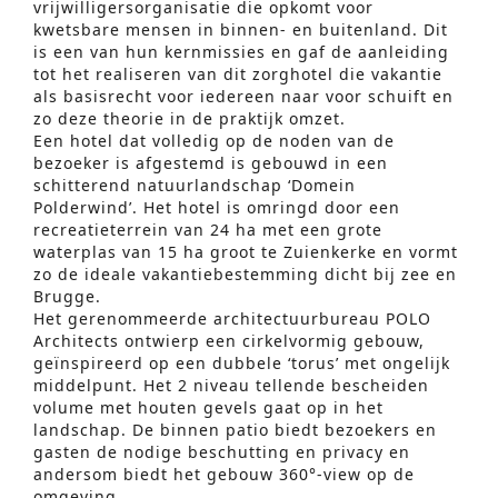
vrijwilligersorganisatie die opkomt voor
kwetsbare mensen in binnen- en buitenland. Dit
is een van hun kernmissies en gaf de aanleiding
tot het realiseren van dit zorghotel die vakantie
als basisrecht voor iedereen naar voor schuift en
zo deze theorie in de praktijk omzet.
Een hotel dat volledig op de noden van de
bezoeker is afgestemd is gebouwd in een
schitterend natuurlandschap ‘Domein
Polderwind’. Het hotel is omringd door een
recreatieterrein van 24 ha met een grote
waterplas van 15 ha groot te Zuienkerke en vormt
zo de ideale vakantiebestemming dicht bij zee en
Brugge.
Het gerenommeerde architectuurbureau POLO
Architects ontwierp een cirkelvormig gebouw,
geïnspireerd op een dubbele ‘torus’ met ongelijk
middelpunt. Het 2 niveau tellende bescheiden
volume met houten gevels gaat op in het
landschap. De binnen patio biedt bezoekers en
gasten de nodige beschutting en privacy en
andersom biedt het gebouw 360°-view op de
omgeving.