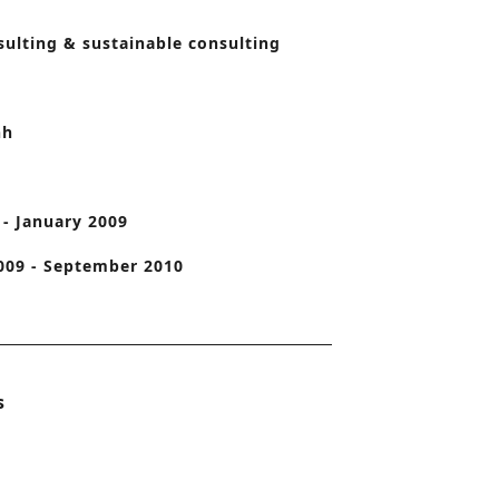
o
ulting & sustainable consulting
n
nh
 - January 2009
009 - September 2010
s