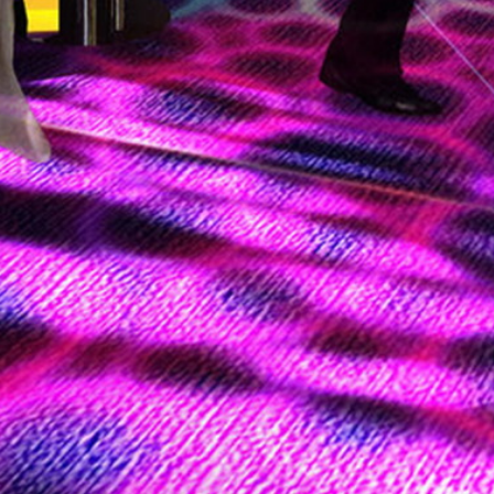
DỰ ÁN CASINO Ở
BLANKENBERGE
Blankenberge, Belgium,
Châu âu