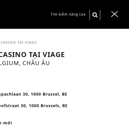
S
Tìm kiếm nâng cao
T
e
o
a
g
r
g
CASINO TẠI VIAGE
c
l
CASINO TẠI VIAGE
h
e
ELGIUM, CHÂU ÂU
f
n
o
a
r
v
:
spachlaan 30, 1000 Brussel, BE
i
g
oofstraat 30, 1000 Brussels, BE
a
t
h mới
i