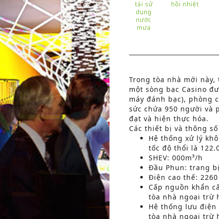
tái sử
hồi nhiệt
dụng
nước
mưa
Trong tòa nhà mới này, 
một sòng bạc Casino đư
máy đánh bạc), phòng c
sức chứa 950 người và 
đạt và hiện thực hóa.
Các thiết bị và thông số
Hệ thống xử lý khô
tốc độ thổi là 122
SHEV: 000m³/h
Đầu Phun: trang bị
Điện cao thế: 2260
Cấp nguồn khẩn cấ
tòa nhà ngoại trừ
Hệ thống lưu điện 
tòa nhà ngoại trừ