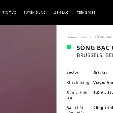
TIN TỨC
TUYỂN DỤNG
LIÊN LẠC
TIẾNG VIỆT
Home
/
Giải Trí
/
SÒNG BẠC 
SÒNG BẠC 
BRUSSELS, B
Sector
Giải trí
Khách hàng
Viage, An
Đơn vị Kiến
B.O.A., St
trúc
Bản chất
Công trìn
công việc