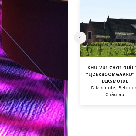
RẠP CHIẾU PHIM PHỨC
KHU VUI CHƠI GIẢI 
HỢP KINEPOLIS
“LJZERBOOMGAARD” 
Breda, Luxembourg,
DIKSMUIDE
Châu âu
Diksmuide, Belgiu
Châu âu