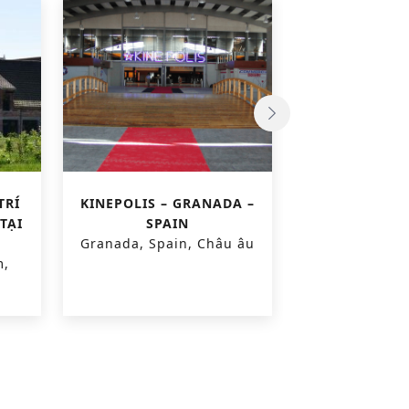
TRÍ
KINEPOLIS – GRANADA –
DỰ ÁN CA
TẠI
SPAIN
BLANKEN
Granada, Spain, Châu âu
Blankenberge
m,
Châu