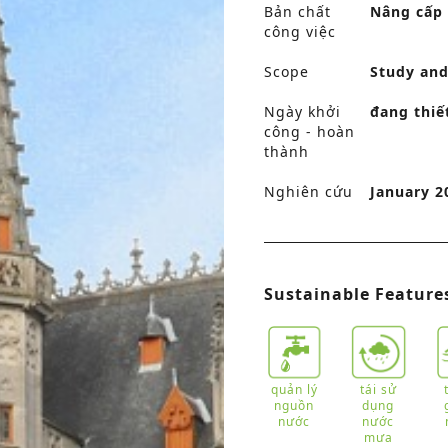
Bản chất
Nâng cấp
công việc
Scope
Study and
Ngày khởi
đang thiế
công - hoàn
thành
Nghiên cứu
January 2
Sustainable Feature
quản lý
tái sử
nguồn
dụng
nước
nước
mưa