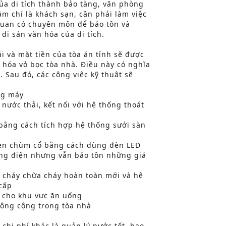
ủa di tích thành bảo tàng, văn phòng
m chí là khách sạn, cần phải làm việc
quan có chuyên môn để bảo tồn và
, di sản văn hóa của di tích.
i và mặt tiền của tòa án tỉnh sẽ được
u hóa vỏ bọc tòa nhà. Điều này có nghĩa
n. Sau đó, các công việc kỹ thuật sẽ
ang máy
 nước thải, kết nối với hệ thống thoát
 bằng cách tích hợp hệ thống sưởi sàn
đèn chùm cổ bằng cách dùng đèn LED
hống điện nhưng vẫn bảo tồn những giá
g cháy chữa cháy hoàn toàn mới và hệ
cấp
t cho khu vực ăn uống
công cộng trong tòa nhà
 chi phí khác là quản lý nước tốt, bao