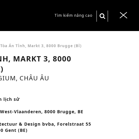
S
Tìm kiếm nâng cao
T
e
o
a
g
r
g
/
Tòa Án Tỉnh, Markt 3, 8000 Brugge (Bỉ)
c
l
H, MARKT 3, 8000
h
e
)
f
n
GIUM, CHÂU ÂU
o
a
r
v
:
h lịch sử
i
g
 West-Vlaanderen, 8000 Brugge, BE
a
itectuur & Design bvba, Forelstraat 55
t
00 Gent (BE)
i