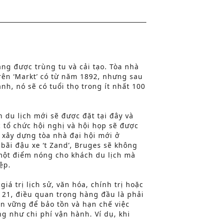
ng được trùng tu và cải tạo. Tòa nhà
rên ‘Markt’ có từ năm 1892, nhưng sau
ành, nó sẽ có tuổi thọ trong ít nhất 100
 du lịch mới sẽ được đặt tại đây và
c tổ chức hội nghị và hội họp sẽ được
 xây dựng tòa nhà đại hội mới ở
 bãi đậu xe ‘t Zand’, Bruges sẽ không
một điểm nóng cho khách du lịch mà
ệp.
giá trị lịch sử, văn hóa, chính trị hoặc
kỷ 21, điều quan trọng hàng đầu là phải
ền vững để bảo tồn và hạn chế việc
g như chi phí vận hành. Ví dụ, khi