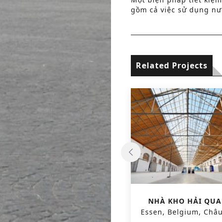
gồm cả việc sử dụng nư
Related Projects
VƯỜN BÁCH THẢO QUỐC
NHÀ KHO HẢI QU
GIA MEISE (GIAI ĐOẠN 1)
Essen, Belgium, Châ