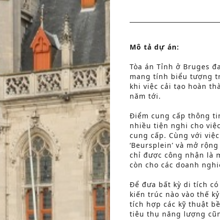
Mô tả dự án
:
Tòa án Tỉnh ở Bruges đa
mang tính biểu tượng t
khi việc cải tạo hoàn th
năm tới.
Điểm cung cấp thông tin
nhiều tiện nghi cho việ
cung cấp. Cùng với việc
‘Beursplein’ và mở rộng
chỉ được công nhận là 
còn cho các doanh nghi
Để đưa bất kỳ di tích có 
kiến ​​trúc nào vào thế 
tích hợp các kỹ thuật b
tiêu thụ năng lượng cũn