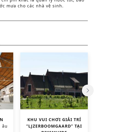
ớc mưa cho các nhà vệ sinh.
AN
KHU VUI CHƠI GIẢI TRÍ
VƯỜN BÁCH 
u âu
“LJZERBOOMGAARD” TẠI
GIA MEISE (G