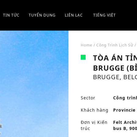
TIN TỨC
TUYỂN DỤNG
LIÊN LẠC
TIẾNG VIỆT
Home
/
Công Trình Lịch Sử
TÒA ÁN TỈN
BRUGGE (BỈ
BRUGGE, BEL
Sector
Công trìn
Khách hàng
Provincie
Đơn vị Kiến
Felt Arch
trúc
bus B, 90