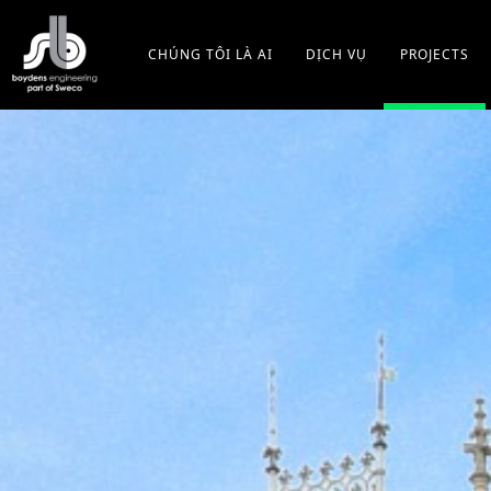
S
k
CHÚNG TÔI LÀ AI
DỊCH VỤ
PROJECTS
i
p
t
o
m
a
i
n
c
o
n
t
e