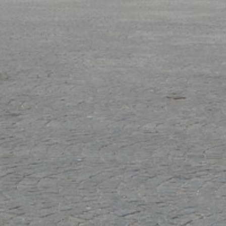
VƯỜN BÁCH THẢO QUỐC
GIA MEISE (GIAI ĐOẠN 2)