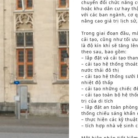
chuyển đổi chức năng c
hoặc khu dân cư hay thậ
với các ban ngành, cơ 
nâng cao giá trị lịch sử
Trong giai đoạn đầu, má
cải tạo, cũng như tối ư
là độ kín khí sẽ tăng lê
theo sau, bao gồm:
– lắp đặt và cải tạo th
– cải tạo hệ thống thoát
nước thải đô thị
– cải tạo hệ thống sưởi
nhiệt độ thấp
– cải tạo những chiếc 
– cải tạo toàn bộ hệ t
trị của di tích
– lắp đặt an toàn phòn
thống chiếu sáng khẩn 
– thực hiện các kỹ thuậ
– tích hợp nhà vệ sinh 
Một biện pháp tiết kiệm