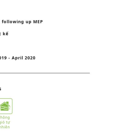
o
n
 following up MEP
t kế
019 - April 2020
s
thông
gió tự
nhiên