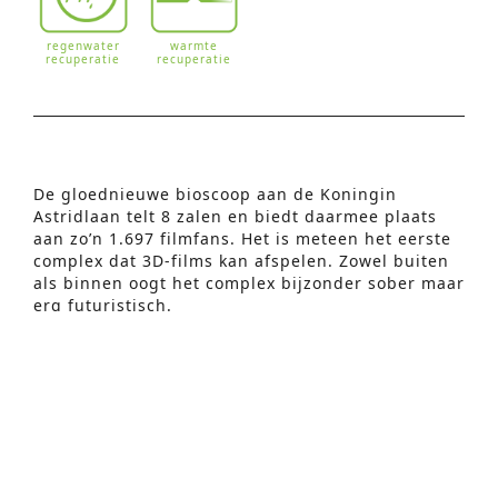
regenwater
warmte
recuperatie
recuperatie
De gloednieuwe bioscoop aan de Koningin
Geavanceerd Zoeken
Astridlaan telt 8 zalen en biedt daarmee plaats
aan zo’n 1.697 filmfans. Het is meteen het eerste
S
complex dat 3D-films kan afspelen. Zowel buiten
als binnen oogt het complex bijzonder sober maar
e
erg futuristisch.
a
De 8 zalen, met 88 tot 512 zitplaatsen, zijn
uitgerust met koeling en verwarming. Alle zetels
r
zijn voorzien van een detectiesysteem, zodat een
c
plaats reserveren via internet mogelijk wordt.
h
f
o