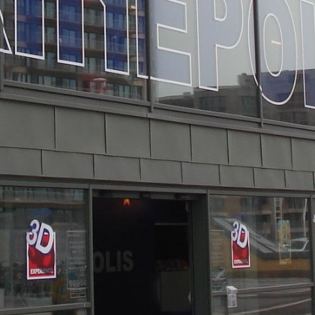
urban development
monumenten
industrie
NIEUWS
JOBS
CONTACT
NEDERLANDS
English
Français
Tiếng Việt